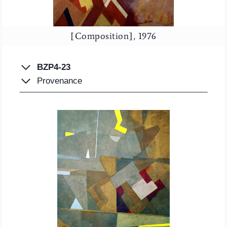
[Composition], 1976
BZP4-23
Provenance