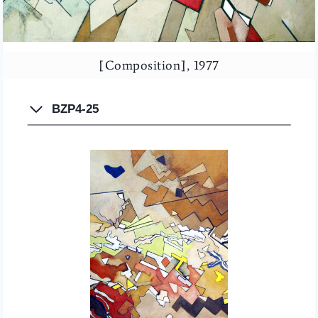
[Composition], 1977
BZP4-25