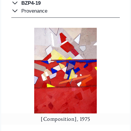
BZP4-19
Provenance
[Composition], 1975