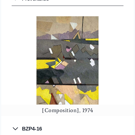
[Composition], 1974
BZP4-16