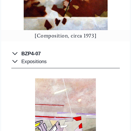
[Composition, circa 1973]
BZP4-07
Expositions