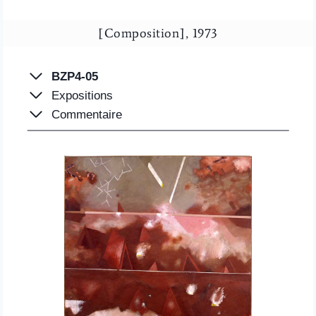
[Composition], 1973
BZP4-05
Expositions
Commentaire