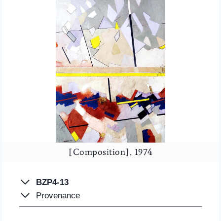
[Composition], 1974
BZP4-13
Provenance