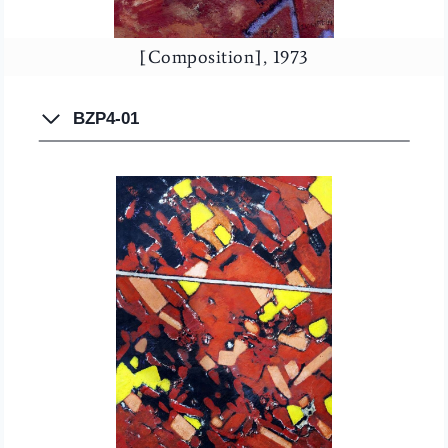
[Composition], 1973
BZP4-01