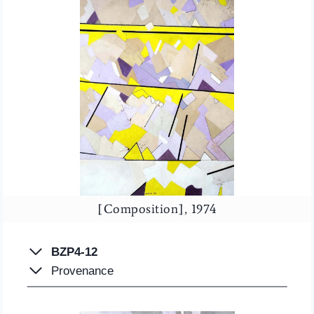
[Composition], 1974
BZP4-12
Provenance