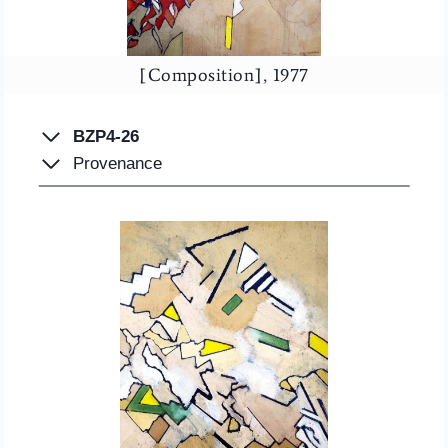
[Composition], 1977
BZP4-26
Provenance