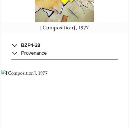
[Composition], 1977
BZP4-28
Provenance