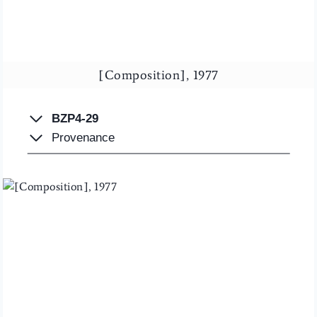
[Composition], 1977
BZP4-29
Provenance