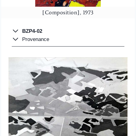
[Composition], 1973
BZP4-02
Provenance