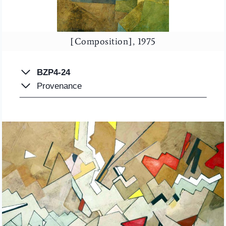
[Composition], 1975
BZP4-24
Provenance