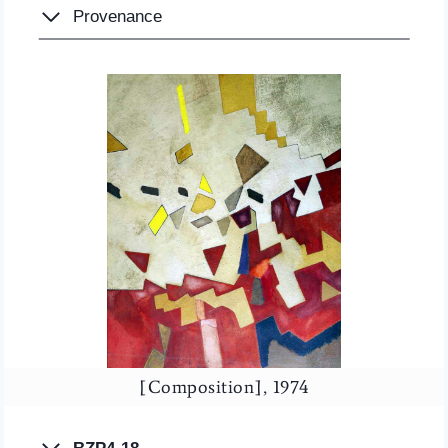
Provenance
[Composition], 1974