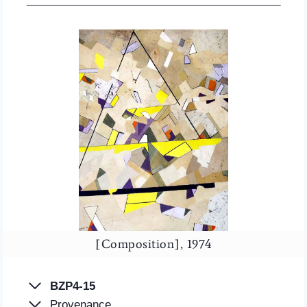
[Composition], 1974
BZP4-15
Provenance