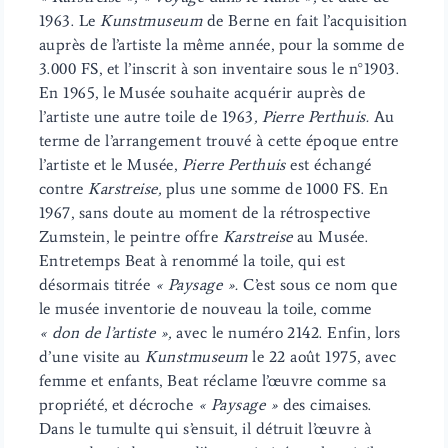
1963. Le
Kunstmuseum
de Berne en fait l’acquisition
auprès de l’artiste la même année, pour la somme de
3.000 FS, et l’inscrit à son inventaire sous le n°1903.
En 1965, le Musée souhaite acquérir auprès de
l’artiste une autre toile de 1963
, Pierre Perthuis.
Au
terme de l’arrangement trouvé à cette époque entre
l’artiste et le Musée,
Pierre Perthuis
est échangé
contre
Karstreise,
plus une somme de 1000 FS. En
1967, sans doute au moment de la rétrospective
Zumstein, le peintre offre
Karstreise
au Musée.
Entretemps Beat à renommé la toile, qui est
désormais titrée
« Paysage ».
C’est sous ce nom que
le musée inventorie de nouveau la toile, comme
« don de l’artiste »,
avec le numéro 2142. Enfin, lors
d’une visite au
Kunstmuseum
le 22 août 1975, avec
femme et enfants, Beat réclame l’œuvre comme sa
propriété, et décroche
« Paysage »
des cimaises.
Dans le tumulte qui s’ensuit, il détruit l’œuvre à