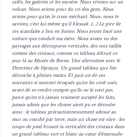
cafés, les galeries et les musées. Nous vivions sur un
volcan. Nous avions peur du cri des gens. Nous
avions peur qu’on le croie méchant. Nous, nous le
savions, c’est lui-même qu’il blessait. (…) Le pire de
ces scandales a lieu en Suisse. Nous avons loué une
voiture que conduit ma mère. Nous avons vu des
paysages aux découpures verticales, des rocs taillés
comme des cristaux, comme ce tableau détruit ce
jour-là au Musée de Berne. Une altercation avec le
Directeur de l’époque. Un grand tableau que l’on
décroche à pleines mains. Et puis un de ces
souvenirs si souvent évoqués qu’on les croit usés,
avant de se rendre compte qu’ils ne le sont pas,
parce qu’on n’a jamais vraiment accepté les faits,
jamais admis que les choses aient pu se dérouler
ainsi : le tableau précautionneusement adossé au
mur ou couché par terre, mais un chose est sûre : les
coups de pied brisant la verticalité des cristaux dans
un grand tableau vert et blanc au cœur d’émeraude