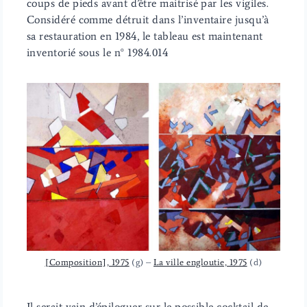
coups de pieds avant d’être maitrisé par les vigiles.
Considéré comme détruit dans l’inventaire jusqu’à
sa restauration en 1984, le tableau est maintenant
inventorié sous le n° 1984.014
[Composition], 1975
(g) –
La ville engloutie, 1975
(d)
Il serait vain d’épiloguer sur le possible cocktail de