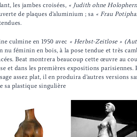
llant, les jambes croisées,
« Judith ohne Holophern
uverte de plaques d’aluminium ; sa
« Frau Potipha
tendues.
nine culmine en 1950 avec
« Herbst-Zeitlose » (Au
 nu féminin en bois, à la pose tendue et très ca
cées. Beat montrera beaucoup cette œuvre au cou
sse et dans les premières expositions parisiennes. 
sage assez plat, il en produira d’autres versions sa
de sa plastique singulière