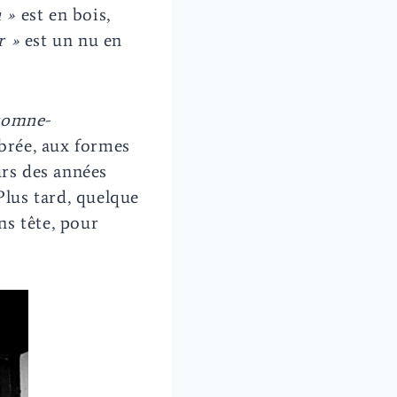
 »
est en bois,
r »
est un nu en
tomne-
mbrée, aux formes
rs des années
Plus tard, quelque
ns tête, pour