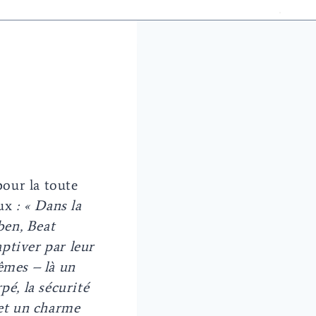
pour la toute
eux
: « Dans la
ben, Beat
ptiver par leur
êmes – là un
pé, la sécurité
 et un charme