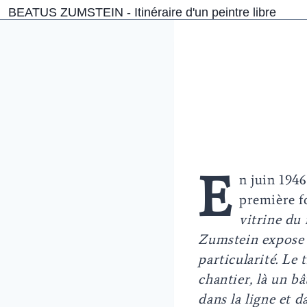
Aller
BEATUS ZUMSTEIN - Itinéraire d'un peintre libre
au
contenu
E
n juin 1946
première fo
vitrine du
Zumstein expose a
particularité. Le
chantier, là un b
dans la ligne et 