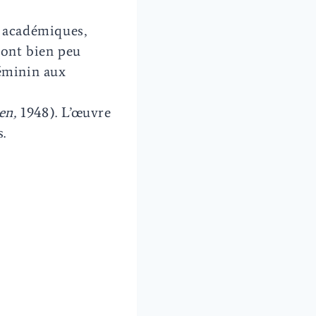
z académiques,
dont bien peu
féminin aux
e
en,
1948). L’œuvre
.