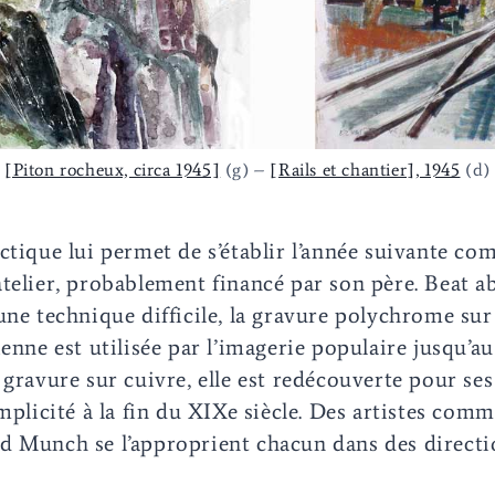
[Piton rocheux, circa 1945]
(g) –
[Rails et chantier], 1945
(d)
ctique lui permet de s’établir l’année suivante co
telier, probablement financé par son père. Beat a
une technique difficile, la gravure polychrome sur
enne est utilisée par l’imagerie populaire jusqu’au
 gravure sur cuivre, elle est redécouverte pour ses
mplicité à la fin du XIXe siècle. Des artistes comm
d Munch se l’approprient chacun dans des direct