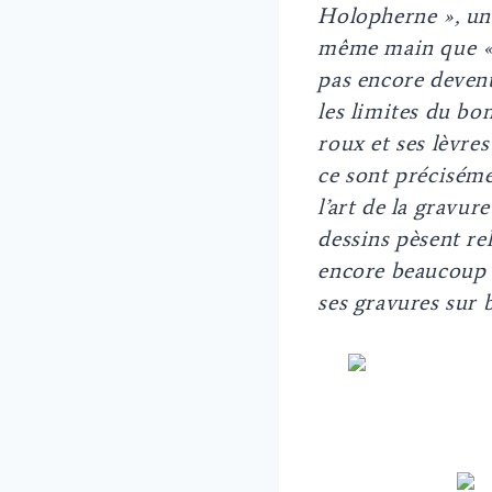
Holopherne », une
même main que « P
pas encore deven
les limites du bo
roux et ses lèvre
ce sont préciséme
l’art de la gravure
dessins pèsent rel
encore beaucoup d
ses gravures sur b