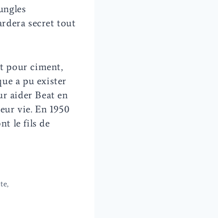
jungles
ardera secret tout
rt pour ciment,
ue a pu exister
ur aider Beat en
leur vie. En 1950
t le fils de
te,