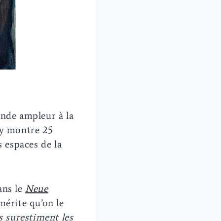
ande ampleur à la
 y montre 25
s espaces de la
ans le
Neue
mérite qu’on le
s surestiment les