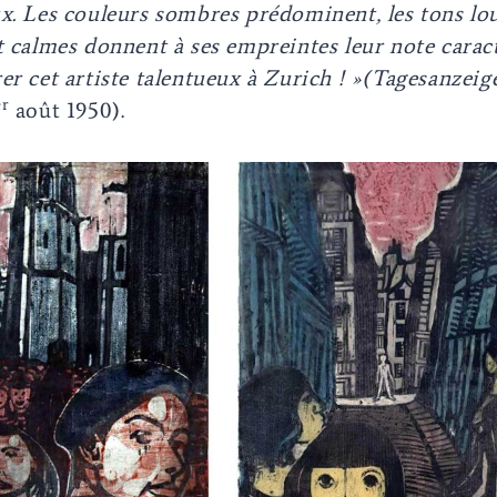
x. Les couleurs sombres prédominent, les tons lou
t calmes donnent à ses empreintes leur note carac
er cet artiste talentueux à Zurich ! »(Tagesanzeig
er
août 1950).