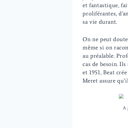
et fantastique, fa
proliférantes, d’a
sa vie durant.
On ne peut douter
même si on racont
au préalable. Pro
cas de besoin. Ils
et 1951, Beat crée
Meret assure qu’i
A 