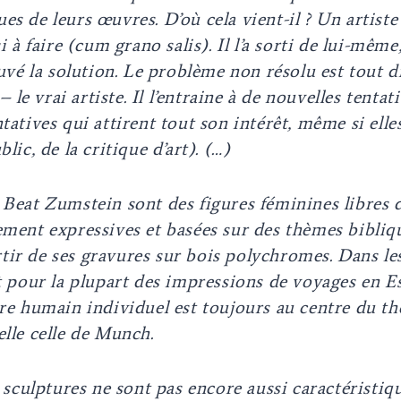
es de leurs œuvres. D’où cela vient-il ? Un artiste
i à faire
(cum grano salis). Il l’a sorti de lui-même, 
ouvé la solution. Le problème non résolu est tout di
 – le vrai artiste. Il l’entraine à de nouvelles tentat
tatives qui attirent tout son intérêt, même si ell
lic, de la critique d’art). (…)
 Beat Zumstein sont des figures féminines libres 
ement expressives et basées sur des thèmes biblique
ir de ses gravures sur bois polychromes. Dans le
nt pour la plupart des impressions de voyages en E
tre humain individuel est toujours au centre du t
elle celle de Munch.
s sculptures ne sont pas encore aussi caractéristiq