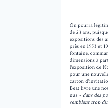
On pourra légitime
de 23 ans, puisqu
expositions des a
près en 1953 et 1
fontaine, command
dimensions à part
l’exposition de No
pour une nouvelle 
carton d’invitati
Beat livre une nou
nus
« dans des po
semblant trop di