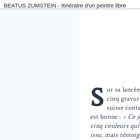
Aller
BEATUS ZUMSTEIN - Itinéraire d'un peintre libre
au
contenu
S
ur sa lancé
cinq gravure
suisse cont
est bonne :
« Ce j
cinq couleurs qui
issu, mais témoig