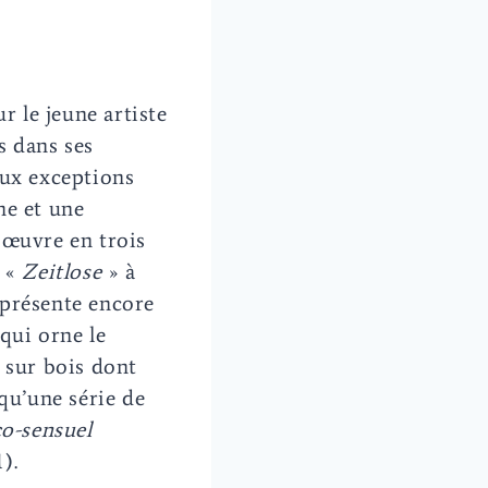
r le jeune artiste
s dans ses
eux exceptions
ne et une
 œuvre en trois
a «
Zeitlose
» à
a présente encore
 qui orne le
 sur bois dont
 qu’une série de
o-sensuel
).