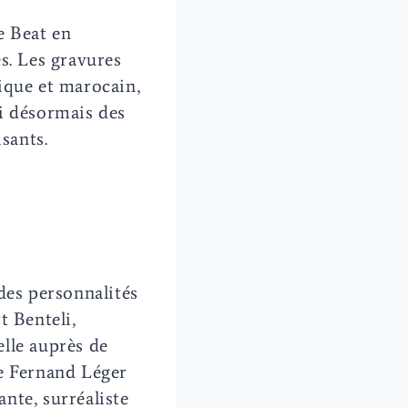
e Beat en
s. Les gravures
ique et marocain,
si désormais des
sants.
des personnalités
t Benteli,
lle auprès de
e Fernand Léger
ante, surréaliste