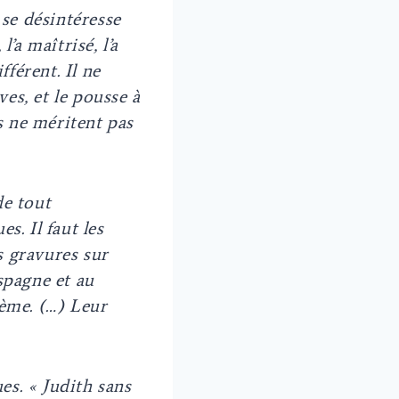
 se désintéresse
l’a maîtrisé, l’a
fférent. Il ne
ives, et le pousse à
es ne méritent pas
de tout
s. Il faut les
s gravures sur
spagne et au
hème. (…) Leur
ues. « Judith sans